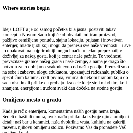
Where stories begin
Ideja LOFT-a je od samog početka bila jasna: postaviti takav
koncept u Novom Sadu koji će obuhvatati: odličan proizvod,
pažljivo osmišljenu ponudu, sjajnu lokaciju, prijatan i inovativan
enterijer, mlade ljudi koji mogu da prenesu sve naše vrednosti – i sve
to upakovati na najprirodniji mogući način u jedan prepoznatljiv
doživljaj za našeg gosta, koji je centar naše pažnje. Te vrednosti
prevazilaze granice našeg grada i naše zemlje, a nama je drago što
potvrdu za to dobijamo svakodnevno od naših gostiju. Preuzeli smo
na sebe i zabavnu ulogu edukatora, upoznajući radoznalu publiku o
specifičnim kafama, craft pivima, vinima ili nekom hranom koju do
sada nisu imali prilike da probaju. Iza cele ideje stoji mlad tim, koji
znanjem, energijom i trudom svaki dan dočeka na stotine gostiju.
Omiljeno mesto u gradu
Kada je reč o enterijeru, komentarima naših gostiju nema kraja.
Sedeli u bašti ili unutra, uvek nađu priliku da izdvoje njima omiljeni
detalj: naš bar u keramici, naša dvokrilna vrata, kuhinju na galeriji,
rasvetu, njihovu omiljenu stolicu. Pozivamo Vas da pronađete Vaš
omiljeni kutak.