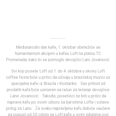
LOFT Bašta
Njegoševa 9
Međunarodni dan kafe, 1. oktobar obeležiće se
humanitarnom akcijom u kafeu Loft na platou TC
Ponuda
Promenada, kako bi se pomoglo devojčici Lani Jovanović.
Svi koji posete Loft od 1. do 4. oktobra u okviru Loft
LOFT - Park Novi Restaurants
coffee festa biće u prilici da uživaju u brazilskoj muzici uz
specijalne kafe iz Brazila i Kostarike. Sav prihod od
Rodoljuba Čolakovića BB
prodatih kafa biće usmeren na račun za lečenje devojčice
Lane Jovanović. Takođe, posetioci će biti u prilici da
Ponuda
naprave kafu po svom izboru sa baristima Lofta i ostave
prilog za Lanu. Za svaku napravljenu kafu dobiće vaučere
ENGLISH MENU
za popust od 20 odsto na Loft kafe u svim lokalima ovg