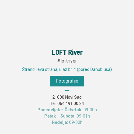
LOFT River
#loftriver
Štrand, leva strana, ulaz br. 4 (pored Danubiusa)
Fotografije
21000 Novi Sad
Tel:
064 491 00 34
Ponedeljak – Četvrtak:
09-00h
Petak – Subota:
09-01h
Nedelja:
09-00h