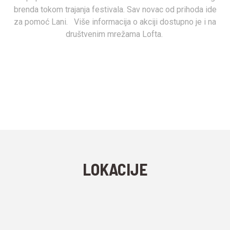
brenda tokom trajanja festivala. Sav novac od prihoda ide
za pomoć Lani. Više informacija o akciji dostupno je i na
društvenim mrežama Lofta.
LOFT Big
TC Big, Sentandrejski put 11
MENI
ENGLISH MENU
LOKACIJE