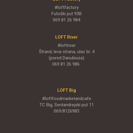
#loftfactory
Futoški put 93B
069 81 26 984
LOFT River
#loftriver
Štrand, leva strana, ulaz br. 4
(pored Danubiusa)
069 81 26 986
LOFT Big
#loftfoodmarketandcafe
TC Big, Sentandrejski put 11
069/8126983