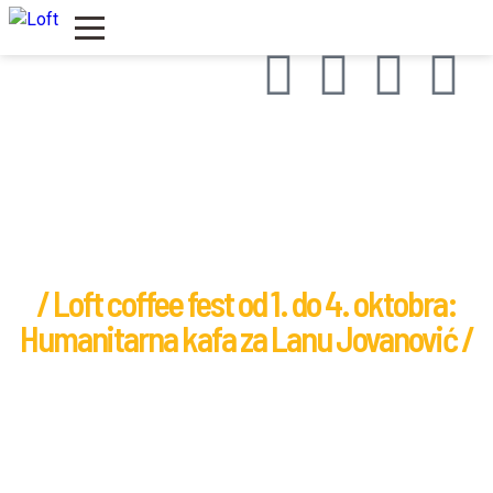
LOFT Boulevard
Bulevar oslobođenja 63a
MENI
ENGLISH MENU
/ Loft coffee fest od 1. do 4. oktobra:
Humanitarna kafa za Lanu Jovanović /